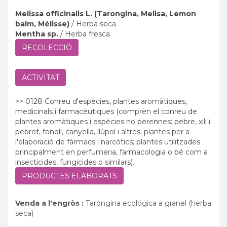
Melissa officinalis L. (Tarongina, Melisa, Lemon
balm, Mélisse)
/ Herba seca
Mentha sp.
/ Herba fresca
RECOLECCIÓ
ACTIVITAT
>> 0128 Conreu d'espècies, plantes aromàtiques,
medicinals i farmacèutiques (comprèn el conreu de
plantes aromàtiques i espècies no perennes: pebre, xili i
pebrot, fonoll, canyella, llúpol i altres; plantes per a
l'elaboració de fàrmacs i narcòtics; plantes utilitzades
principalment en perfumeria, farmacologia o bé com a
insecticides, fungicides o similars).
PRODUCTES ELABORATS
Venda a l'engròs :
Tarongina ecológica a granel (herba
seca)