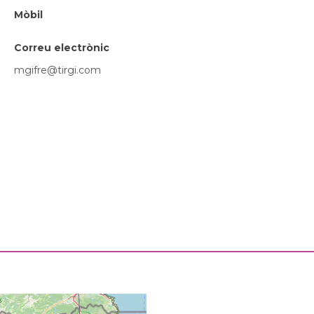
Mòbil
Correu electrònic
mgifre@tirgi.com