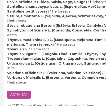
Salvia officinalis (Sàlvia, Salvia, Sage, Sauge)
/ Herba se
Santolina chamaecyparissus L. (Espernellac, Abrótano
Santoline petit cyprès)
/ Herba seca
Satureja montana L. (Sajolida, Ajedrea, Winter savory
Herba seca
Stevia rebaudiana Bertoni (Estèvia, Estevia, Candyleaf,
Symphytum officinale L. (Consolda, Consuelda, Comfre
Altres
Thymus mastichina (L.) L. (Mastiquina, Mejorana-Tomil
marjoram, Thym résineux)
/ Herba seca
Thymus sp.
/ Herba seca
Thymus vulgaris L. (Farigola-Timó, Tomillo, Thyme, Th
Tropaeolum majus L. (Caputxina, Capuchina, Indian cr
Urtica dioica L. (Ortiga gran, Ortiga mayor, Stinging ne
seca
Valeriana officinalis L. (Valeriana, Valerian, Valeriane)
/ 
Verbena officinalis L. (Berbena, Verbena, Common verva
Herba seca
ACTIVITAT
>> 0113 Conreu d'hortalisses, arrels i tubercles (julivert)