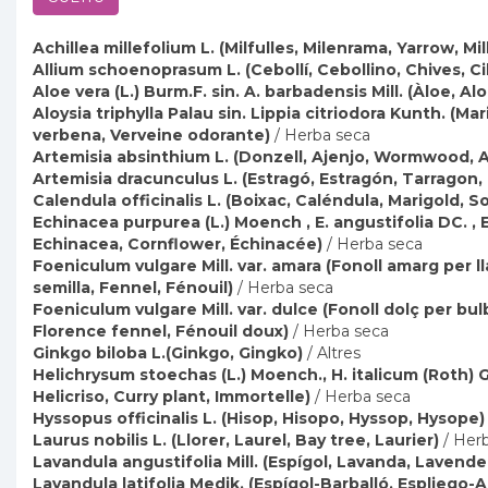
Achillea millefolium L. (Milfulles, Milenrama, Yarrow, Mil
Allium schoenoprasum L. (Cebollí, Cebollino, Chives, C
Aloe vera (L.) Burm.F. sin. A. barbadensis Mill. (Àloe, Alo
Aloysia triphylla Palau sin. Lippia citriodora Kunth. (Ma
verbena, Verveine odorante)
/ Herba seca
Artemisia absinthium L. (Donzell, Ajenjo, Wormwood, 
Artemisia dracunculus L. (Estragó, Estragón, Tarragon,
Calendula officinalis L. (Boixac, Caléndula, Marigold, S
Echinacea purpurea (L.) Moench , E. angustifolia DC. , E.
Echinacea, Cornflower, Échinacée)
/ Herba seca
Foeniculum vulgare Mill. var. amara (Fonoll amarg per l
semilla, Fennel, Fénouil)
/ Herba seca
Foeniculum vulgare Mill. var. dulce (Fonoll dolç per bul
Florence fennel, Fénouil doux)
/ Herba seca
Ginkgo biloba L.(Ginkgo, Gingko)
/ Altres
Helichrysum stoechas (L.) Moench., H. italicum (Roth) G
Helicriso, Curry plant, Immortelle)
/ Herba seca
Hyssopus officinalis L. (Hisop, Hisopo, Hyssop, Hysope)
Laurus nobilis L. (Llorer, Laurel, Bay tree, Laurier)
/ Her
Lavandula angustifolia Mill. (Espígol, Lavanda, Lavende
Lavandula latifolia Medik. (Espígol-Barballó, Espliego