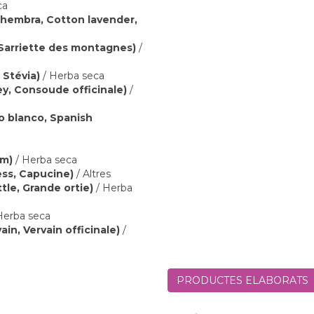
ca
 hembra, Cotton lavender,
, Sarriette des montagnes)
/
 Stévia)
/ Herba seca
y, Consoude officinale)
/
lo blanco, Spanish
ym)
/ Herba seca
ess, Capucine)
/ Altres
ttle, Grande ortie)
/ Herba
Herba seca
in, Vervain officinale)
/
PRODUCTES ELABORATS