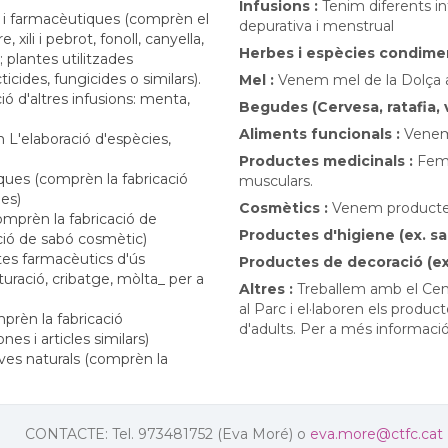
Infusions :
Tenim diferents inf
 i farmacèutiques (comprèn el
depurativa i menstrual
ili i pebrot, fonoll, canyella,
Herbes i espècies condimen
; plantes utilitzades
cides, fungicides o similars).
Mel :
Venem mel de la Dolça abe
ió d'altres infusions: menta,
Begudes (Cervesa, ratafia, v
Aliments funcionals :
Venem 
 L'elaboració d'espècies,
Productes medicinals :
Fem 
iques (comprèn la fabricació
musculars.
es)
Cosmètics :
Venem productes 
mprèn la fabricació de
Productes d'higiene (ex. sa
ació de sabó cosmètic)
tes farmacèutics d'ús
Productes de decoració (ex.
uració, cribatge, mòlta_ per a
Altres :
Treballem amb el Cent
al Parc i el·laboren els product
prèn la fabricació
d'adults. Per a més informaci
nes i articles similars)
rves naturals (comprèn la
CONTACTE: Tel. 973481752 (Eva Moré) o
eva.more@ctfc.cat