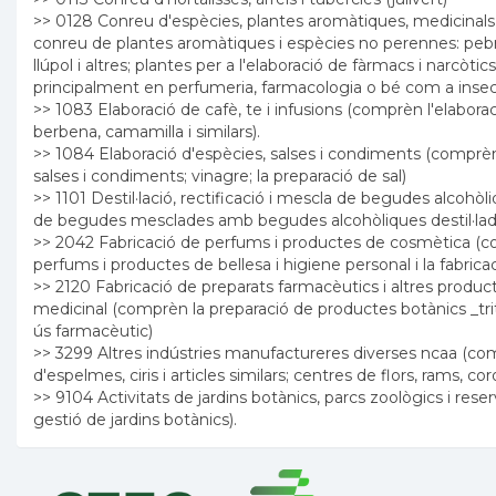
>> 0128 Conreu d'espècies, plantes aromàtiques, medicinals
conreu de plantes aromàtiques i espècies no perennes: pebre, x
llúpol i altres; plantes per a l'elaboració de fàrmacs i narcòtics
principalment en perfumeria, farmacologia o bé com a insecti
>> 1083 Elaboració de cafè, te i infusions (comprèn l'elaborac
berbena, camamilla i similars).
>> 1084 Elaboració d'espècies, salses i condiments (comprèn
salses i condiments; vinagre; la preparació de sal)
>> 1101 Destil·lació, rectificació i mescla de begudes alcohòl
de begudes mesclades amb begudes alcohòliques destil·lad
>> 2042 Fabricació de perfums i productes de cosmètica (co
perfums i productes de bellesa i higiene personal i la fabric
>> 2120 Fabricació de preparats farmacèutics i altres produc
medicinal (comprèn la preparació de productes botànics _trit
ús farmacèutic)
>> 3299 Altres indústries manufactureres diverses ncaa (com
d'espelmes, ciris i articles similars; centres de flors, rams, coro
>> 9104 Activitats de jardins botànics, parcs zoològics i rese
gestió de jardins botànics).