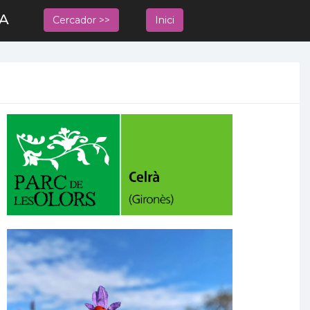
YA
Cercador >>
Inici