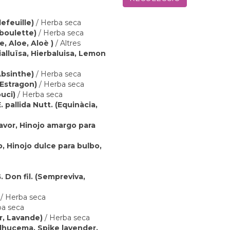
lefeuille)
/ Herba seca
iboulette)
/ Herba seca
e, Aloe, Aloè )
/ Altres
rialluïsa, Hierbaluisa, Lemon
Absinthe)
/ Herba seca
 Estragon)
/ Herba seca
ouci)
/ Herba seca
 pallida Nutt. (Equinàcia,
lavor, Hinojo amargo para
b, Hinojo dulce para bulbo,
. Don fil. (Sempreviva,
/ Herba seca
ba seca
r, Lavande)
/ Herba seca
-Alhucema, Spike lavender,