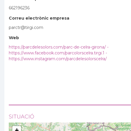
662196236
Correu electrònic empresa
parctr@tirgi.com
Web
https://parcdelesolors.com/parc-de-celra-girona/ -
https://www.facebook.com/parcolorscelra.tirgi.1 -
https://www.instagram.com/parcdelesolorscelra/
SITUACIÓ
+