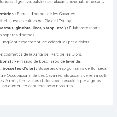
usions: digestiva, balsàmica, relaxant, hivernal, refrescant,
tàries :
Barreja d'herbes de les Gavarres
lla, una apicultora del Pla de l'Estany.
ermut, ginebra, licor, xarop, etc.) :
El·laborem ratafia
sopetes d'herbes.
ungüent expectorant, de calèndula i per a dolors
cosmètics de la Xarxa del Parc de les Olors.
bons) :
Fem sabó de bosc i sabó de lavanda.
 bossetes d'olor) :
Bossetes d'espígol i rams de flor seca.
re Occupacional de Les Gavarres. Els usuaris venen a collir
es. A més, fem visites i tallers per a escoles i per a grups
ó, no dubteu en contactar amb nosaltres.