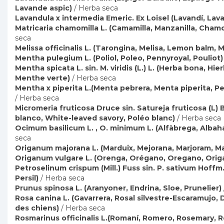
Lavande aspic)
/ Herba seca
Lavandula x intermedia Emeric. Ex Loisel (Lavandí, Lav
Matricaria chamomilla L. (Camamilla, Manzanilla, Cham
seca
Melissa officinalis L. (Tarongina, Melisa, Lemon balm, M
Mentha pulegium L. (Poliol, Poleo, Pennyroyal, Pouliot)
Mentha spicata L. sin. M. viridis (L.) L. (Herba bona, H
Menthe verte)
/ Herba seca
Mentha x piperita L.(Menta pebrera, Menta piperita, 
/ Herba seca
Micromeria fruticosa Druce sin. Satureja fruticosa (L) Br
blanco, White-leaved savory, Poléo blanc)
/ Herba seca
Ocimum basilicum L. , O. minimum L. (Alfàbrega, Albahac
seca
Origanum majorana L. (Marduix, Mejorana, Marjoram, Ma
Origanum vulgare L. (Orenga, Orégano, Oregano, Orig
Petroselinum crispum (Mill.) Fuss sin. P. sativum Hoffm. (
Persil)
/ Herba seca
Prunus spinosa L. (Aranyoner, Endrina, Sloe, Prunelier)
Rosa canina L. (Gavarrera, Rosal silvestre-Escaramujo,
des chiens)
/ Herba seca
Rosmarinus officinalis L.(Romaní, Romero, Rosemary, 