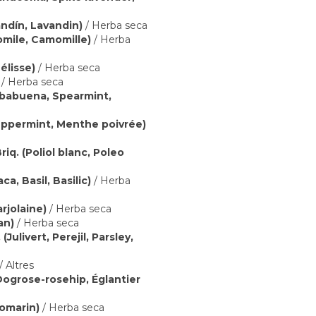
andín, Lavandin)
/ Herba seca
omile, Camomille)
/ Herba
élisse)
/ Herba seca
/ Herba seca
ierbabuena, Spearmint,
Peppermint, Menthe poivrée)
iq. (Poliol blanc, Poleo
a, Basil, Basilic)
/ Herba
rjolaine)
/ Herba seca
an)
/ Herba seca
Julivert, Perejil, Parsley,
/ Altres
 Dogrose-rosehip, Églantier
Romarin)
/ Herba seca