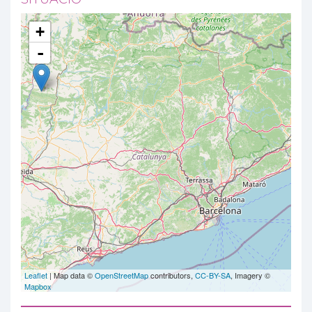
+
-
Leaflet
| Map data ©
OpenStreetMap
contributors,
CC-BY-SA
, Imagery ©
Mapbox