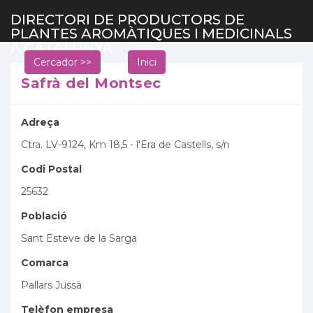
DIRECTORI DE PRODUCTORS DE
PLANTES AROMÀTIQUES I MEDICINALS
A CATALUNYA
Cercador >>
Inici
Safrà del Montsec
Adreça
Ctra. LV-9124, Km 18,5 - l'Era de Castells, s/n
Codi Postal
25632
Població
Sant Esteve de la Sarga
Comarca
Pallars Jussà
Telèfon empresa