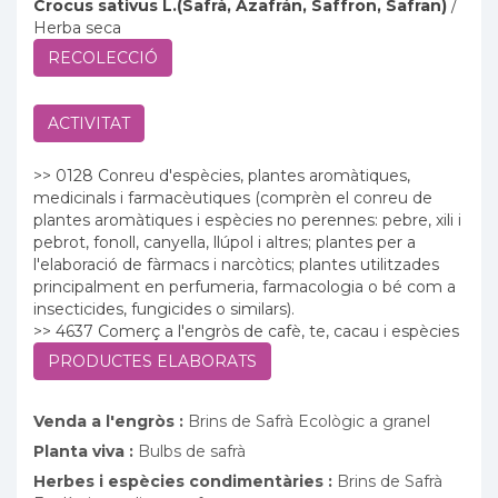
Crocus sativus L.(Safrà, Azafrán, Saffron, Safran)
/
Herba seca
RECOLECCIÓ
ACTIVITAT
>> 0128 Conreu d'espècies, plantes aromàtiques,
medicinals i farmacèutiques (comprèn el conreu de
plantes aromàtiques i espècies no perennes: pebre, xili i
pebrot, fonoll, canyella, llúpol i altres; plantes per a
l'elaboració de fàrmacs i narcòtics; plantes utilitzades
principalment en perfumeria, farmacologia o bé com a
insecticides, fungicides o similars).
>> 4637 Comerç a l'engròs de cafè, te, cacau i espècies
PRODUCTES ELABORATS
Venda a l'engròs :
Brins de Safrà Ecològic a granel
Planta viva :
Bulbs de safrà
Herbes i espècies condimentàries :
Brins de Safrà